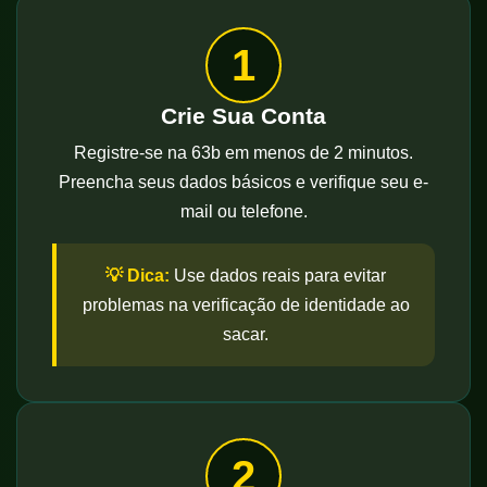
1
Crie Sua Conta
Registre-se na 63b em menos de 2 minutos.
Preencha seus dados básicos e verifique seu e-
mail ou telefone.
💡 Dica:
Use dados reais para evitar
problemas na verificação de identidade ao
sacar.
2