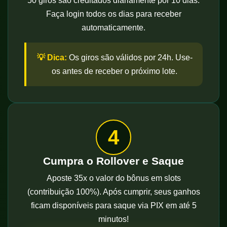
50 giros são creditados diariamente por 10 dias.
Faça login todos os dias para receber
automaticamente.
💡 Dica:
Os giros são válidos por 24h. Use-
os antes de receber o próximo lote.
4
Cumpra o Rollover e Saque
Aposte 35x o valor do bônus em slots
(contribuição 100%). Após cumprir, seus ganhos
ficam disponíveis para saque via PIX em até 5
minutos!