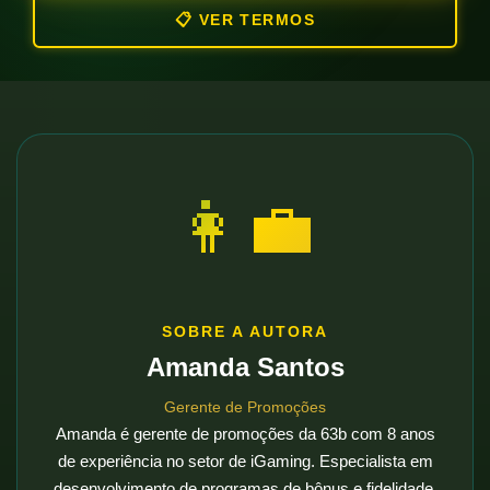
🏆 Plataforma
📋 VER TERMOS
Plataforma
Bet
Win
👩‍💼
APP
📱 Download
SOBRE A AUTORA
Amanda Santos
APK
Gerente de Promoções
Amanda é gerente de promoções da 63b com 8 anos
Download
de experiência no setor de iGaming. Especialista em
desenvolvimento de programas de bônus e fidelidade,