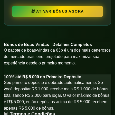
🎁 ATIVAR BÔNUS AGORA
Bônus de Boas-Vindas - Detalhes Completos
O pacote de boas-vindas da 63b é um dos mais generosos
do mercado brasileiro, projetado para maximizar sua
experiência desde o primeiro momento.
100% até R$ 5.000 no Primeiro Depósito
Seu primeiro depósito é dobrado automaticamente. Se
você depositar R$ 1.000, recebe mais R$ 1.000 de bônus,
totalizando R$ 2.000 para jogar. O valor máximo de bônus
é R$ 5.000, então depósitos acima de R$ 5.000 recebem
apenas R$ 5.000 de bônus.
📊 Termos e Condições