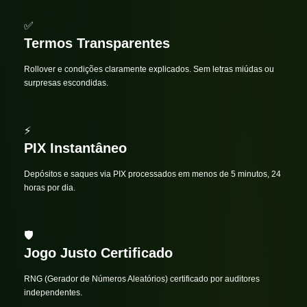
✅
Termos Transparentes
Rollover e condições claramente explicados. Sem letras miúdas ou
surpresas escondidas.
⚡
PIX Instantâneo
Depósitos e saques via PIX processados em menos de 5 minutos, 24
horas por dia.
🛡️
Jogo Justo Certificado
RNG (Gerador de Números Aleatórios) certificado por auditores
independentes.