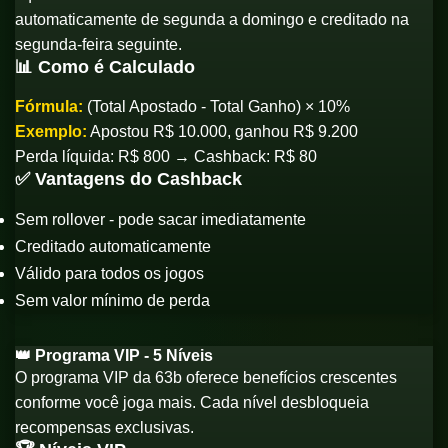
automaticamente de segunda a domingo e creditado na
segunda-feira seguinte.
📊 Como é Calculado
Fórmula:
(Total Apostado - Total Ganho) × 10%
Exemplo:
Apostou R$ 10.000, ganhou R$ 9.200
Perda líquida: R$ 800 → Cashback: R$ 80
✅ Vantagens do Cashback
Sem rollover - pode sacar imediatamente
Creditado automaticamente
Válido para todos os jogos
Sem valor mínimo de perda
👑 Programa VIP - 5 Níveis
O programa VIP da 63b oferece benefícios crescentes
conforme você joga mais. Cada nível desbloqueia
recompensas exclusivas.