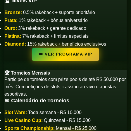
🏆 Níveis VIP
Bronze:
0.5% rakeback + suporte prioritário
Prata:
1% rakeback + bônus aniversário
Ouro:
3% rakeback + gerente dedicado
Platina:
7% rakeback + limites especiais
Diamond:
15% rakeback + benefícios exclusivos
👑 VER PROGRAMA VIP
🏆 Torneios Mensais
Participe de torneios com prize pools de até R$ 50.000 por
mês. Competições de slots, cassino ao vivo e apostas
esportivas.
📅 Calendário de Torneios
Slot Wars:
Toda semana - R$ 10.000
Live Casino Cup:
Quinzenal - R$ 15.000
Sports Championship:
Mensal - R$ 25.000