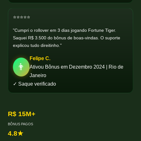
⭐⭐⭐⭐⭐
"Cumpri o rollover em 3 dias jogando Fortune Tiger.
Saquei R$ 3.500 do bônus de boas-vindas. O suporte
explicou tudo direitinho."
Felipe C.
👨
Ativou Bônus em Dezembro 2024 | Rio de
Janeiro
✓ Saque verificado
R$ 15M+
BÔNUS PAGOS
4.8★