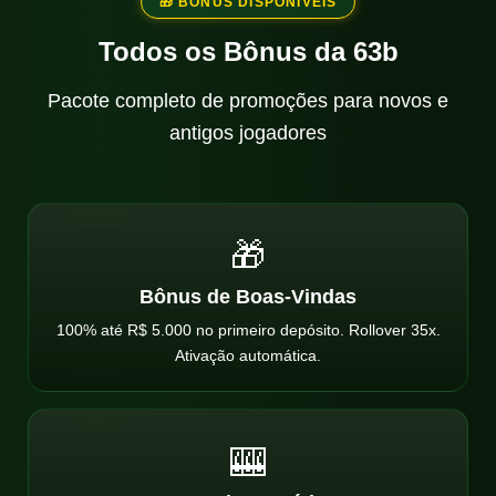
🎁 BÔNUS DISPONÍVEIS
Todos os Bônus da 63b
Pacote completo de promoções para novos e
antigos jogadores
🎁
Bônus de Boas-Vindas
100% até R$ 5.000 no primeiro depósito. Rollover 35x.
Ativação automática.
🎰