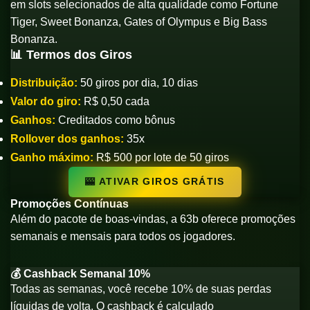
em slots selecionados de alta qualidade como Fortune
Tiger, Sweet Bonanza, Gates of Olympus e Big Bass
Bonanza.
📊 Termos dos Giros
Distribuição:
50 giros por dia, 10 dias
Valor do giro:
R$ 0,50 cada
Ganhos:
Creditados como bônus
Rollover dos ganhos:
35x
Ganho máximo:
R$ 500 por lote de 50 giros
🎰 ATIVAR GIROS GRÁTIS
Promoções Contínuas
Além do pacote de boas-vindas, a 63b oferece promoções
semanais e mensais para todos os jogadores.
💰 Cashback Semanal 10%
Todas as semanas, você recebe 10% de suas perdas
líquidas de volta. O cashback é calculado