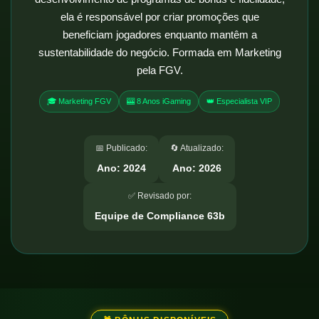
Baixar
ela é responsável por criar promoções que
beneficiam jogadores enquanto mantêm a
sustentabilidade do negócio. Formada em Marketing
Instalar
pela FGV.
🌐 Social & Contato
🎓 Marketing FGV
🎰 8 Anos iGaming
👑 Especialista VIP
📱 Telegram
📅 Publicado:
🔄 Atualizado:
Ano: 2024
Ano: 2026
📘 Facebook
✅ Revisado por:
Equipe de Compliance 63b