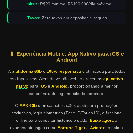
Limites:
R$20 mínimo, R$100.000/dia máximo
Taxas:
Zero taxas em depósitos e saques
📱 Experiência Mobile: App Nativo para iOS e
Android
A
plataforma 63b
é
100% responsiva
e otimizada para todos
os dispositivos. Além da versão web, oferecemos
aplicativo
nativo
para
iOS
e
Android
, proporcionando a melhor
experiência de jogo mobile do mercado.
O
APK 63b
oferece notificações push para promoções
exclusivas, login biométrico (Face ID/Touch ID), e funciona
offline para consultar histórico e saldo.
Baixe agora
e
experimente jogos como
Fortune Tiger
e
Aviator
na palma