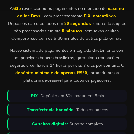
A
63b
revolucionou os pagamentos no mercado de
cassino
online Brasil
com processamento
PIX instantâneo
.
Depósitos são creditados em
30 segundos
, enquanto saques
são processados em até
5 minutos
, sem taxas ocultas.
Compare isso com os 5-30 minutos de outras plataformas!
Nosso sistema de pagamentos é integrado diretamente com
os principais bancos brasileiros, garantindo transações
seguras e confiáveis 24 horas por dia, 7 dias por semana. O
depósito mínimo é de apenas R$20
, tornando nossa
plataforma acessível para todos os jogadores.
PIX:
Depósito em 30s, saque em 5min
Transferência bancária:
Todos os bancos
Carteiras digitais:
Suporte completo