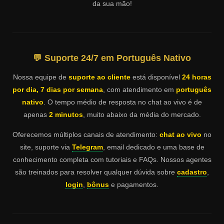
da sua mão!
💬 Suporte 24/7 em Português Nativo
Nossa equipe de
suporte ao cliente
está disponível
24 horas
por dia, 7 dias por semana
, com atendimento em
português
nativo
. O tempo médio de resposta no chat ao vivo é de
apenas
2 minutos
, muito abaixo da média do mercado.
Oferecemos múltiplos canais de atendimento:
chat ao vivo
no
site, suporte via
Telegram
, email dedicado e uma base de
conhecimento completa com tutoriais e FAQs. Nossos agentes
são treinados para resolver qualquer dúvida sobre
cadastro
,
login
,
bônus
e pagamentos.