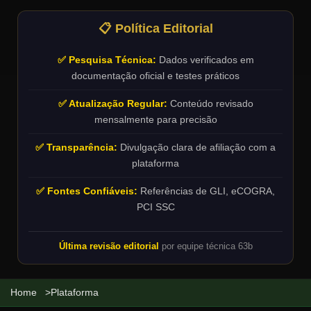
📋 Política Editorial
✅ Pesquisa Técnica:
Dados verificados em
documentação oficial e testes práticos
✅ Atualização Regular:
Conteúdo revisado
mensalmente para precisão
✅ Transparência:
Divulgação clara de afiliação com a
plataforma
✅ Fontes Confiáveis:
Referências de GLI, eCOGRA,
PCI SSC
Última revisão editorial
por equipe técnica 63b
Home
Plataforma