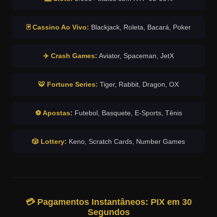
🃏 Cassino Ao Vivo:
Blackjack, Roleta, Bacará, Poker
✈️ Crash Games:
Aviator, Spaceman, JetX
🐯 Fortune Series:
Tiger, Rabbit, Dragon, OX
⚽ Apostas:
Futebol, Basquete, E-Sports, Tênis
🎲 Lottery:
Keno, Scratch Cards, Number Games
💳 Pagamentos Instantâneos: PIX em 30
Segundos