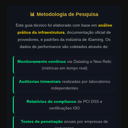
📊 Metodologia de Pesquisa
Este guia técnico foi elaborado com base em
análise
prática da infraestrutura
, documentação oficial de
provedores, e padrões da indústria de iGaming. Os
dados de performance são coletados através de:
Monitoramento contínuo
via Datadog e New Relic
(métricas em tempo real)
Auditorias trimestrais
realizadas por laboratórios
independentes
Relatórios de compliance
de PCI DSS e
certificações ISO
Testes de penetração
anuais por empresas de