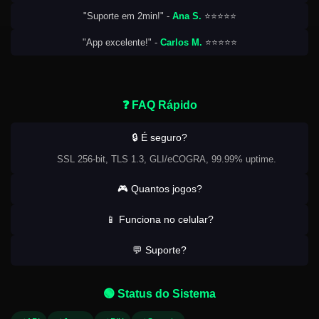
"Suporte em 2min!" -
Ana S.
⭐⭐⭐⭐⭐
"App excelente!" -
Carlos M.
⭐⭐⭐⭐⭐
❓ FAQ Rápido
🔒 É seguro?
SSL 256-bit, TLS 1.3, GLI/eCOGRA, 99.99% uptime.
🎮 Quantos jogos?
📱 Funciona no celular?
💬 Suporte?
🟢 Status do Sistema